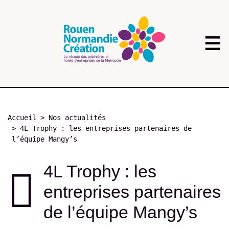
Aller
au
contenu
principal
Fil
Accueil
Nos actualités
d'Ariane
4L Trophy : les entreprises partenaires de
l’équipe Mangy’s
4L Trophy : les
entreprises partenaires
de l’équipe Mangy’s