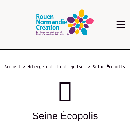
Aller
au
contenu
principal
Fil
Accueil
Hébergement d'entreprises
Seine Écopolis
d'Ariane
Seine Écopolis