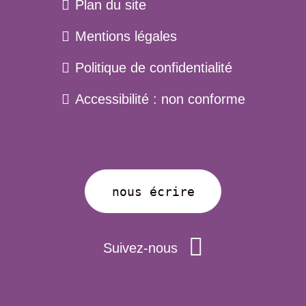
Plan du site
Menu
Mentions légales
pied
Politique de confidentialité
de
page
Accessibilité : non conforme
nous écrire
Suivez-nous