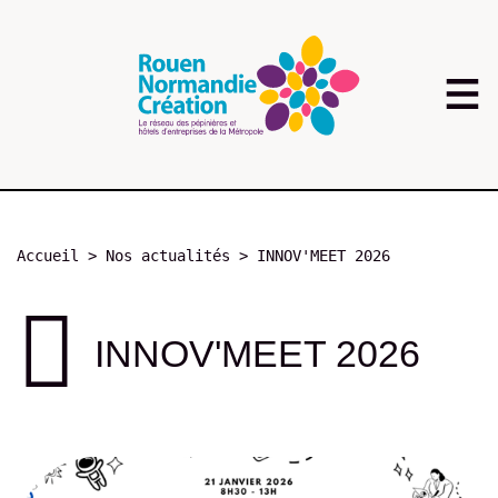
Aller
au
contenu
principal
Fil
Accueil
Nos actualités
INNOV'MEET 2026
d'Ariane
INNOV'MEET 2026