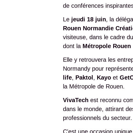
de conférences inspirantes
Le
jeudi 18 juin
, la délég
Rouen Normandie Créat
visiteuse, dans le cadre d
dont la
Métropole Rouen
Elle y retrouvera les entr
Normandy pour représent
life
,
Paktol
,
Kayo
et
GetC
la Métropole de Rouen.
VivaTech
est reconnu com
dans le monde, attirant des
professionnels du secteur.
C'est une occasion unique 