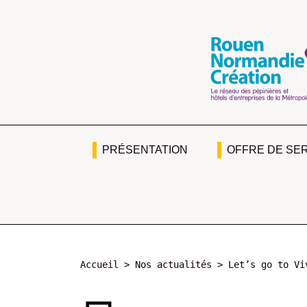
Aller
au
contenu
principal
PRÉSENTATION
OFFRE DE SE
Navigation
principale
Fil
Accueil
Nos actualités
Let’s go to Vi
d'Ariane