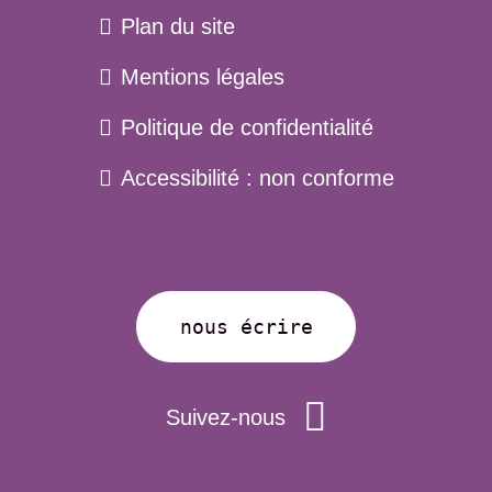
Plan du site
Menu
Mentions légales
pied
Politique de confidentialité
de
page
Accessibilité : non conforme
nous écrire
Suivez-nous