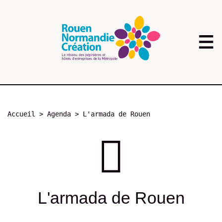
Aller
au
contenu
principal
Fil
Accueil
Agenda
L'armada de Rouen
d'Ariane
L'armada de Rouen