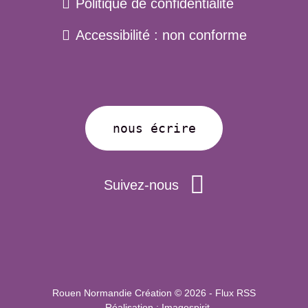
Politique de confidentialité
de
page
Accessibilité : non conforme
nous écrire
Suivez-nous
Rouen Normandie Création © 2026 -
Flux RSS
- Réalisation :
Imagospirit