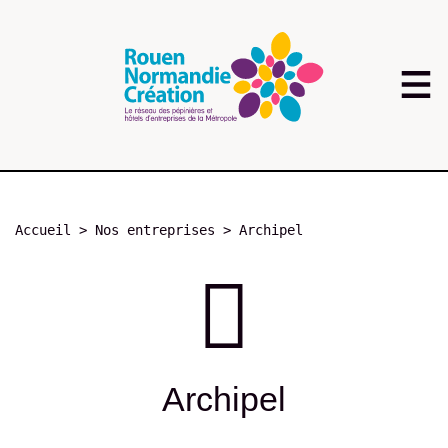
Aller
au
contenu
principal
Fil
Accueil
Nos entreprises
Archipel
d'Ariane
Archipel