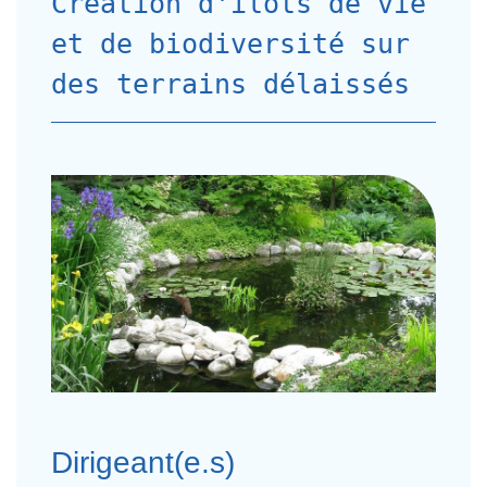
Création d'îlots de vie
et de biodiversité sur
des terrains délaissés
Dirigeant(e.s)