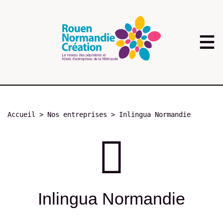
Aller
au
contenu
principal
Fil
Accueil
Nos entreprises
Inlingua Normandie
d'Ariane
Inlingua Normandie