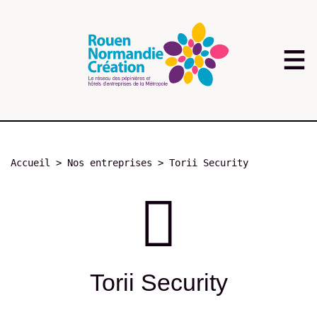
Aller
au
contenu
principal
Fil
Accueil
Nos entreprises
Torii Security
d'Ariane
Torii Security